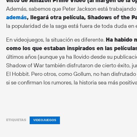
visto de Amazon Prime Video (al margen de la o
Además, sabemos que Peter Jackson está trabajando
además
, llegará otra película, Shadows of the P
la popularidad de la saga está fuera de toda duda en 
En videojuegos, la situación es diferente.
Ha habido 
como los que estaban inspirados en las películas
últimos años (aunque ya ha llovido desde su publicac
Shadow of War también disfrutaron de cierto éxito, j
El Hobbit. Pero otros, como Gollum, no han disfrutado
si se confirman los rumores, la historia sea más positiv
ETIQUETAS
VIDEOJUEGOS