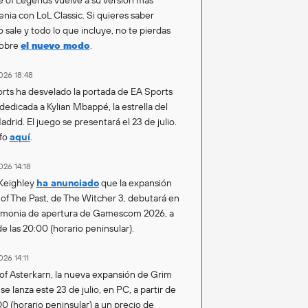
enia con LoL Classic. Si quieres saber
 sale y todo lo que incluye, no te pierdas
sobre
el nuevo modo
.
026 18:48
rts ha desvelado la portada de EA Sports
 dedicada a Kylian Mbappé, la estrella del
drid. El juego se presentará el 23 de julio.
fo
aquí
.
026 14:18
Keighley
ha anunciado
que la expansión
of The Past, de The Witcher 3, debutará en
emonia de apertura de Gamescom 2026, a
de las 20:00 (horario peninsular).
026 14:11
of Asterkarn, la nueva expansión de Grim
e lanza este 23 de julio, en PC, a partir de
00 (horario peninsular) a un precio de