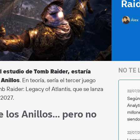
Rai
Álex
NO TE 
 estudio de Tomb Raider, estaría
 Anillos
. En teoría, sería el tercer juego
 Raider: Legacy of Atlantis, que se lanza
22/07/2
 2027.
Según 
Analyt
 los Anillos… pero no
millon
siend
22/07/2
League