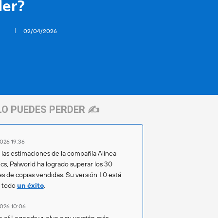
der?
02/04/2026
LO PUEDES PERDER ✍️
026 19:36
las estimaciones de la compañía Alinea
ics, Palworld ha logrado superar los 30
es de copias vendidas. Su versión 1.0 está
o todo
un éxito
.
026 10:06
 of Legends vuelve a su versión más