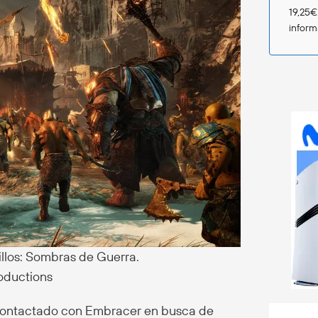
19,25€
infor
illos: Sombras de Guerra.
roductions
ontactado con Embracer en busca de