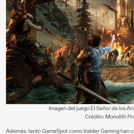
Imagen del juego El Señor de los An
Crédito: Monolith P
Además, tanto GameSpot como Insider Gaming han c