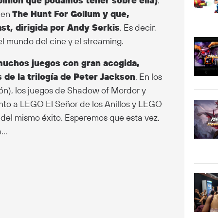
pinión que podamos tener sobre ella)
.
 en
The Hunt For Gollum y que,
ast, dirigida por Andy Serkis
. Es decir,
el mundo del cine y el streaming.
muchos juegos con gran acogida,
 de la trilogía de Peter Jackson
. En los
ión), los juegos de Shadow of Mordor y
unto a LEGO El Señor de los Anillos y LEGO
 del mismo éxito. Esperemos que esta vez,
a…