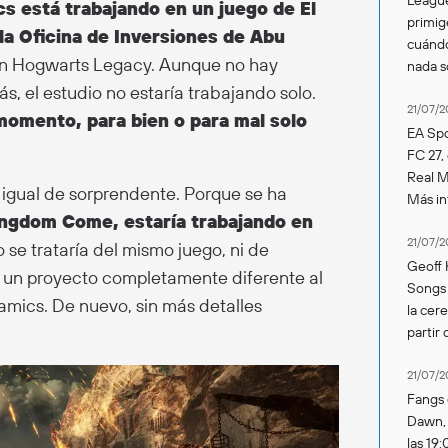
s está trabajando en un juego de El
primig
 la Oficina de Inversiones de Abu
cuándo
con Hogwarts Legacy. Aunque no hay
nada 
s, el estudio no estaría trabajando solo.
21/07/2
momento, para bien o para mal solo
EA Spo
FC 27,
Real Ma
 igual de sorprendente. Porque se ha
Más in
ngdom Come, estaría trabajando en
21/07/2
o se trataría del mismo juego, ni de
Geoff 
n un proyecto completamente diferente al
Songs 
namics. De nuevo, sin más detalles
la cer
partir 
21/07/2
Fangs 
Dawn, s
las 19: