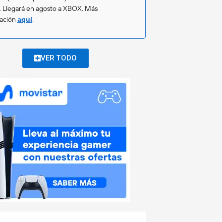
. Llegará en agosto a XBOX. Más
mación
aquí
.
VER TODO