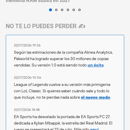
memoria RAM subirá en 2027
NO TE LO PUEDES PERDER ✍️
22/07/2026 19:36
Según las estimaciones de la compañía Alinea Analytics,
Palworld ha logrado superar los 30 millones de copias
vendidas. Su versión 1.0 está siendo todo
un éxito
.
22/07/2026 10:06
League of Legends vuelve a su versión más primigenia
con LoL Classic. Si quieres saber cuándo sale y todo lo
que incluye, no te pierdas nada sobre
el nuevo modo
.
21/07/2026 18:48
EA Sports ha desvelado la portada de EA Sports FC 27,
dedicada a Kylian Mbappé, la estrella del Real Madrid. El
juego se presentará el 23 de julio. Más info
aquí
.