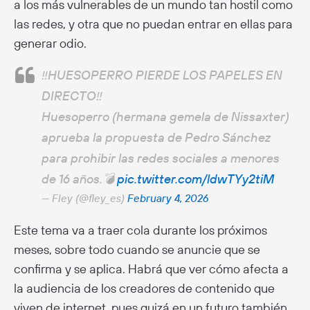
a los más vulnerables de un mundo tan hostil como
las redes, y otra que no puedan entrar en ellas para
generar odio.
‼️HUESOPERRO PIERDE LOS PAPELES EN
DIRECTO‼️
Huesoperro (hermana gemela de Nissaxter)
aprueba la propuesta de Pedro Sánchez
para prohibir las redes sociales a menores
de 16 años.💣
pic.twitter.com/ldwTYy2tiM
— Fley (@fley_es)
February 4, 2026
Este tema va a traer cola durante los próximos
meses, sobre todo cuando se anuncie que se
confirma y se aplica. Habrá que ver cómo afecta a
la audiencia de los creadores de contenido que
viven de internet, pues quizá en un futuro también