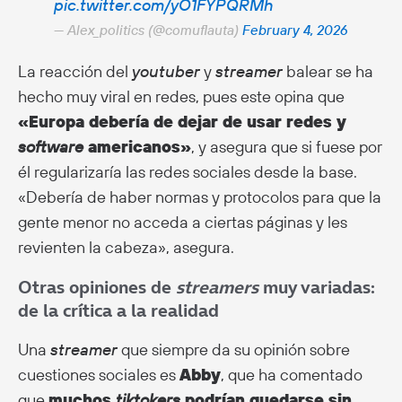
pic.twitter.com/yO1FYPQRMh
— Alex_politics (@comuflauta)
February 4, 2026
La reacción del
youtuber
y
streamer
balear se ha
hecho muy viral en redes, pues este opina que
«Europa debería de dejar de usar redes y
software
americanos»
, y asegura que si fuese por
él regularizaría las redes sociales desde la base.
«Debería de haber normas y protocolos para que la
gente menor no acceda a ciertas páginas y les
revienten la cabeza», asegura.
Otras opiniones de
streamers
muy variadas:
de la crítica a la realidad
Una
streamer
que siempre da su opinión sobre
cuestiones sociales es
Abby
, que ha comentado
que
muchos
tiktokers
podrían quedarse sin