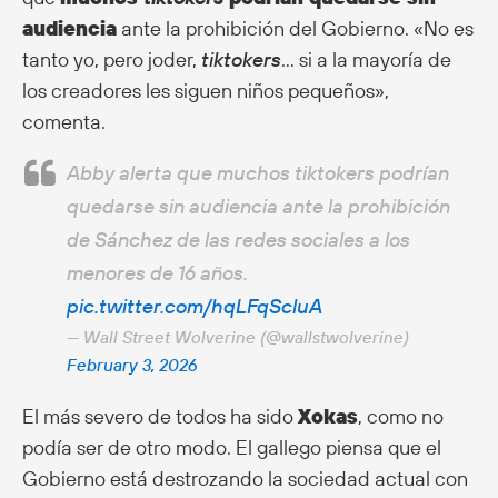
audiencia
ante la prohibición del Gobierno. «No es
tanto yo, pero joder,
tiktokers
… si a la mayoría de
los creadores les siguen niños pequeños»,
comenta.
Abby alerta que muchos tiktokers podrían
quedarse sin audiencia ante la prohibición
de Sánchez de las redes sociales a los
menores de 16 años.
pic.twitter.com/hqLFqScluA
— Wall Street Wolverine (@wallstwolverine)
February 3, 2026
El más severo de todos ha sido
Xokas
, como no
podía ser de otro modo. El gallego piensa que el
Gobierno está destrozando la sociedad actual con