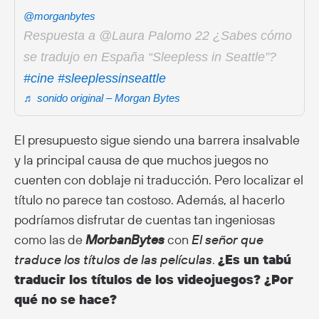
@morganbytes
Respuesta a @Laura Palomo 22 ¿Sabes cómo
se tradujo en España “Sleepless in Seattle”?
#cine
#sleeplessinseattle
♬ sonido original – Morgan Bytes
El presupuesto sigue siendo una barrera insalvable
y la principal causa de que muchos juegos no
cuenten con doblaje ni traducción. Pero localizar el
título no parece tan costoso. Además, al hacerlo
podríamos disfrutar de cuentas tan ingeniosas
como las de
MorbanBytes
con
El señor que
traduce los títulos de las películas
.
¿Es un tabú
traducir los títulos de los videojuegos? ¿Por
qué no se hace?