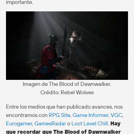
importante.
Imagen de The Blood of Dawnwalker.
Crédito: Rebel Wolves
Entre los medios que han publicado avances, nos
encontramos con
RPG Site
,
Game Informer
,
VGC
,
Eurogamer
,
GamesRadar
o
Loot Level Chill
.
Hay
que recordar que The Blood of Dawnwalker