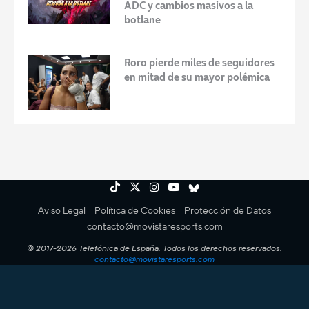
ADC y cambios masivos a la
botlane
Roro pierde miles de seguidores
en mitad de su mayor polémica
Aviso Legal
Política de Cookies
Protección de Datos
contacto@movistaresports.com
© 2017-2026 Telefónica de España. Todos los derechos reservados.
contacto@movistaresports.com