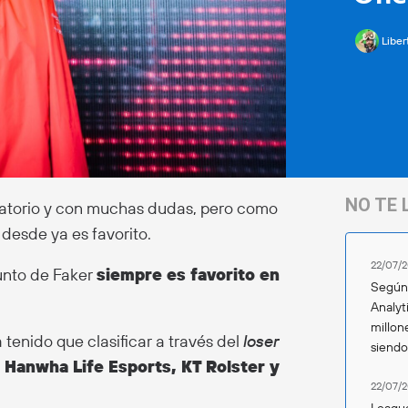
Liber
NO TE 
inatorio y con muchas dudas, pero como
 desde ya es favorito.
22/07/2
junto de Faker
siempre es favorito en
Según 
Analyt
millon
 tenido que clasificar a través del
loser
siend
a
Hanwha Life Esports, KT Rolster y
22/07/2
League