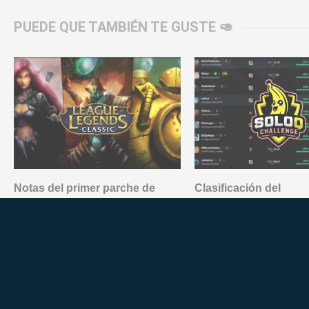
PUEDE QUE TAMBIÉN TE GUSTE 🥑
Notas del primer parche de
Clasificación del
balance LoL Classic: versión
SoloQChallenge 2026
26.16 de League of Legends
elo y low elo a falta d
semanas