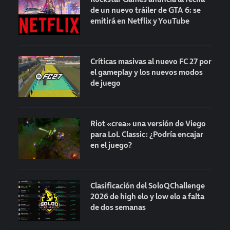
de un nuevo tráiler de GTA 6: se
emitirá en Netflix y YouTube
Críticas masivas al nuevo FC 27 por
el gameplay y los nuevos modos
de juego
Riot «crea» una versión de Viego
para LoL Classic: ¿Podría encajar
en el juego?
Clasificación del SoloQChallenge
2026 de high elo y low elo a falta
de dos semanas