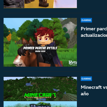
GAMING
Primer parc
actualizacio
GAMING
Minecraft v
año