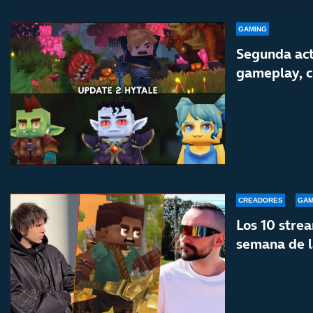
GAMING
Segunda act
gameplay, c
CREADORES
GAM
Los 10 stre
semana de 