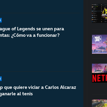
S
eague of Legends se unen para
entas: ¿Cómo va a funcionar?
S
op que quiere viciar a Carlos Alcaraz
ganarle al tenis