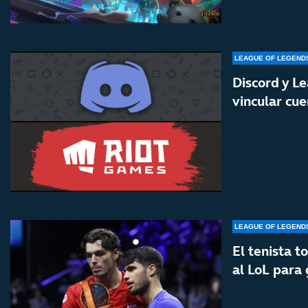
LEAGUE OF LEGEND
Discord y L
vincular cu
LEAGUE OF LEGEND
El tenista t
al LoL para 