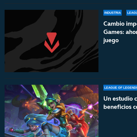
INDUSTRIA
LEAG
Cambio impo
Games: ahora
juego
LEAGUE OF LEGEND
Un estudio c
beneficios c