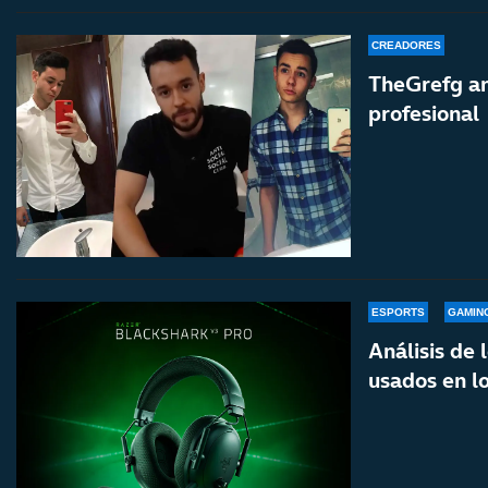
CREADORES
TheGrefg ant
profesional
ESPORTS
GAMIN
Análisis de 
usados en l