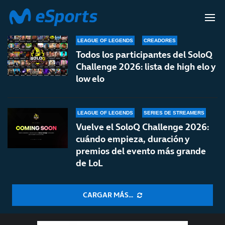
SOLOQ CHALLENGE
LEAGUE OF LEGENDS
CREADORES
Todos los participantes del SoloQ
Challenge 2026: lista de high elo y
low elo
LEAGUE OF LEGENDS
SERIES DE STREAMERS
Vuelve el SoloQ Challenge 2026:
cuándo empieza, duración y
premios del evento más grande
de LoL
CARGAR MÁS...