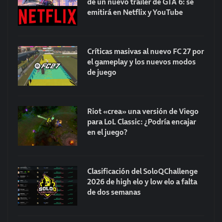
de un nuevo tráiler de GTA 6: se
emitirá en Netflix y YouTube
Críticas masivas al nuevo FC 27 por
el gameplay y los nuevos modos
de juego
Riot «crea» una versión de Viego
para LoL Classic: ¿Podría encajar
en el juego?
Clasificación del SoloQChallenge
2026 de high elo y low elo a falta
de dos semanas