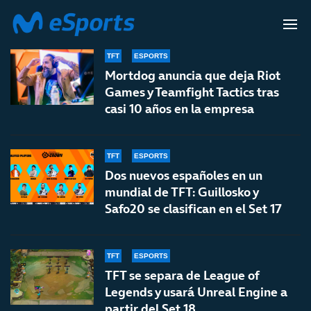
TEAMFIGHT TACTICS
TFT
ESPORTS
Mortdog anuncia que deja Riot
Games y Teamfight Tactics tras
casi 10 años en la empresa
TFT
ESPORTS
Dos nuevos españoles en un
mundial de TFT: Guillosko y
Safo20 se clasifican en el Set 17
TFT
ESPORTS
TFT se separa de League of
Legends y usará Unreal Engine a
partir del Set 18