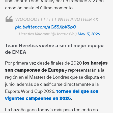
final contra Team Vitality por un frenético 3-2 con
emoción hasta el último momento.
WOOOOOTTTTTTT WITH ANOTHER 4K
pic.twitter.com/aG5SXbKSb0
— Heretics Valorant (@HereticsVal)
May 17, 2026
Team Heretics vuelve a ser el mejor equipo
de EMEA
Por primera vez desde finales de 2020
los herejes
son campeones de Europa
y representarán a la
región en el Masters de Londres que se disputa en
junio, además de clasificarse directamente a la
Esports World Cup 2026,
torneo del que son
vigentes campeones en 2025
.
La hazaña gana todavía más peso teniendo en