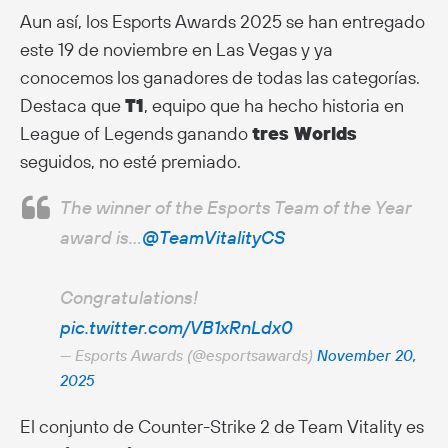
Aun así, los Esports Awards 2025 se han entregado
este 19 de noviembre en Las Vegas y ya
conocemos los ganadores de todas las categorías.
Destaca que
T1
, equipo que ha hecho historia en
League of Legends ganando
tres Worlds
seguidos, no esté premiado.
The winner of the Esports Team of the Year
award is…
@TeamVitalityCS
Congratulations!
pic.twitter.com/VB1xRnLdx0
— Esports Awards (@esportsawards)
November 20,
2025
El conjunto de Counter-Strike 2 de Team Vitality es