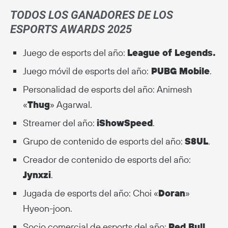
TODOS LOS GANADORES DE LOS
ESPORTS AWARDS 2025
Juego de esports del año:
League of Legends.
Juego móvil de esports del año:
PUBG Mobile
.
Personalidad de esports del año: Animesh
«
Thug
» Agarwal.
Streamer del año:
iShowSpeed
.
Grupo de contenido de esports del año:
S8UL
.
Creador de contenido de esports del año:
Jynxzi
.
Jugada de esports del año: Choi «
Doran
»
Hyeon-joon.
Socio comercial de esports del año:
Red Bull
.