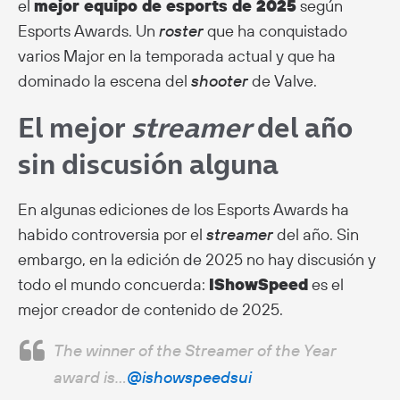
el
mejor equipo de esports de 2025
según
Esports Awards. Un
roster
que ha conquistado
varios Major en la temporada actual y que ha
dominado la escena del
shooter
de Valve.
El mejor
streamer
del año
sin discusión alguna
En algunas ediciones de los Esports Awards ha
habido controversia por el
streamer
del año. Sin
embargo, en la edición de 2025 no hay discusión y
todo el mundo concuerda:
IShowSpeed
es el
mejor creador de contenido de 2025.
The winner of the Streamer of the Year
award is…
@ishowspeedsui