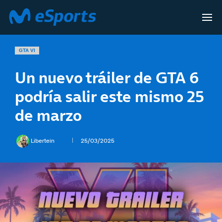
GTA VI
Un nuevo tráiler de GTA 6
podría salir este mismo 25
de marzo
Libertein
25/03/2025