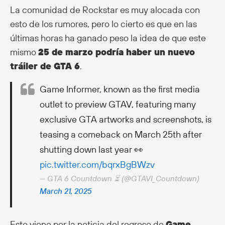
La comunidad de Rockstar es muy alocada con
esto de los rumores, pero lo cierto es que en las
últimas horas ha ganado peso la idea de que este
mismo
25 de marzo podría haber un nuevo
tráiler de GTA 6
.
Game Informer, known as the first media
outlet to preview GTAV, featuring many
exclusive GTA artworks and screenshots, is
teasing a comeback on March 25th after
shutting down last year 👀
pic.twitter.com/bqrxBgBWzv
— GTA 6 Countdown ⏳ (@GTAVI_Countdown)
March 21, 2025
Esto viene por la noticia del regreso de
Game