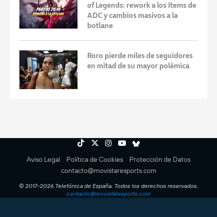
of Legends: rework a los ítems de
ADC y cambios masivos a la
botlane
Roro pierde miles de seguidores
en mitad de su mayor polémica
Aviso Legal
Política de Cookies
Protección de Datos
contacto@movistaresports.com
© 2017-2026 Telefónica de España. Todos los derechos reservados.
contacto@movistaresports.com