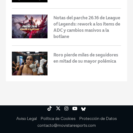
Notas del parche 26.16 de League
of Legends: rework a los ítems de
ADC y cambios masivos a la
botlane
Roro pierde miles de seguidores
en mitad de su mayor polémica
Aviso Legal
Política de Cookies
Protección de Datos
contacto@movistaresports.com