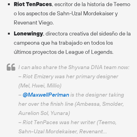
Riot TenPaces
, escritor de la historia de Teemo
o los aspectos de Sahn-Uzal Mordekaiser y
Revenant Viego.
Lonewingy
, directora creativa del sidesño de la
campeona que ha trabajado en todos los
últimos proyectos de League of Legends.
I can also share the Shyvana DNA team now:
– Riot Emizery was her primary designer
(Mel, Hwei, Millio)
–
@MaxwellPerlman
is the designer taking
her over the finish line (Ambessa, Smolder,
Aurelion Sol, Yunara)
– Riot TenPaces was her writer (Teemo,
Sahn-Uzal Mordekaiser, Revenant…