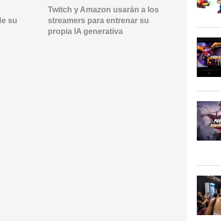
Twitch y Amazon usarán a los
Xokas aban
de su
streamers para entrenar su
SoloQChalle
propia IA generativa
partidas