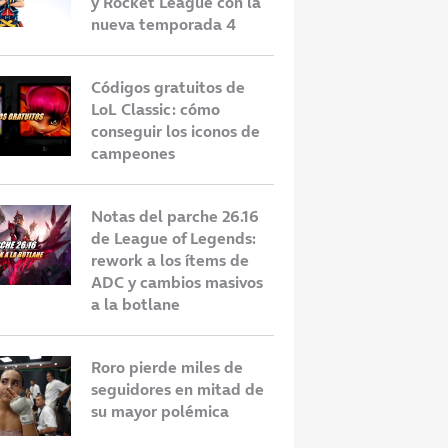
y Rocket League con la
dona el
Los posibles participantes de la
A
nueva temporada 4
nge 2026 tras 11
Velada del año 7: empiezan los
s
rumores
r
Códigos gratuitos de
LoL Classic: cómo
conseguir los iconos de
campeones
Notas del parche 26.16
de League of Legends:
rework a los ítems de
ADC y cambios masivos
a la botlane
Roro pierde miles de
seguidores en mitad de
su mayor polémica