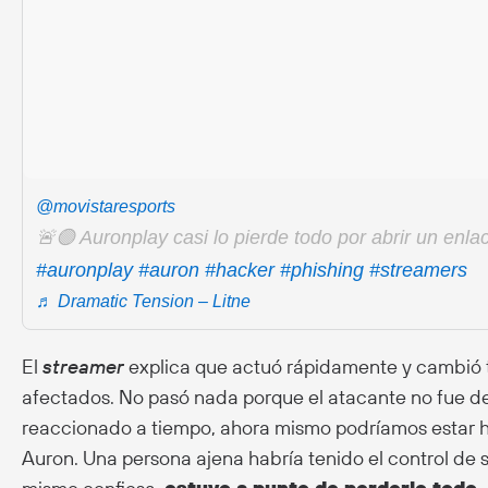
@movistaresports
🚨🟣 Auronplay casi lo pierde todo por abrir un enla
#auronplay
#auron
#hacker
#phishing
#streamers
♬ Dramatic Tension – Litne
El
streamer
explica que actuó rápidamente y cambió t
afectados. No pasó nada porque el atacante no fue dem
reaccionado a tiempo, ahora mismo podríamos estar h
Auron. Una persona ajena habría tenido el control de s