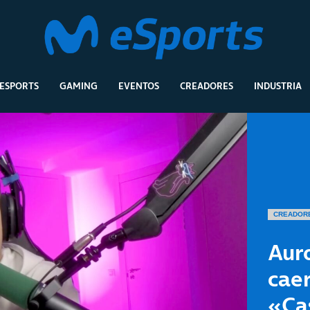
ESPORTS
GAMING
EVENTOS
CREADORES
INDUSTRIA
CREADOR
Auro
caer
«Cas