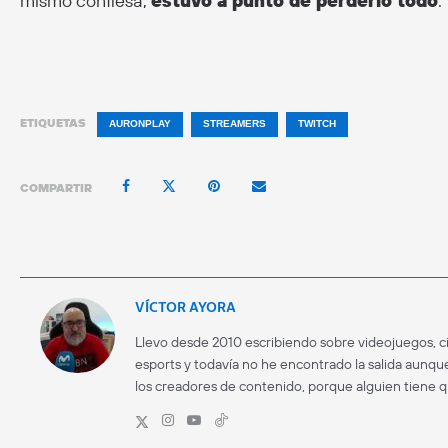
mismo confiesa,
estuvo a punto de perderlo todo
.
ETIQUETAS
AURONPLAY
STREAMERS
TWITCH
COMPARTIR
VÍCTOR AYORA
Llevo desde 2010 escribiendo sobre videojuegos, ci
esports y todavía no he encontrado la salida aunque
los creadores de contenido, porque alguien tiene 