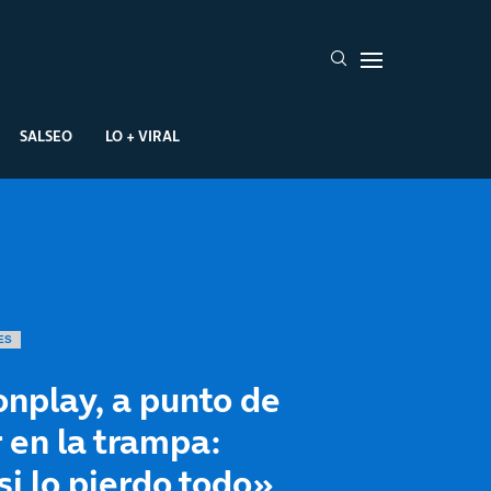
SALSEO
LO + VIRAL
ES
nplay, a punto de
 en la trampa:
i lo pierdo todo»