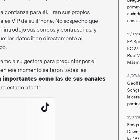
primig
na confianza para él. Eran sus propios
cuándo
sajes VIP de su iPhone. No sospechó que
nada 
on introdujo sus correos y contraseñas, y
21/07/2
ue: los datos iban directamente al
EA Spo
po.
FC 27,
Real Ma
amó a su gestora para preguntar por el
Más in
y en ese momento saltaron todas las
21/07/2
n importantes como las de sus canales
Geoff 
era estado atento.
Songs 
la cer
partir 
21/07/2
Fangs 
Dawn, s
las 19: