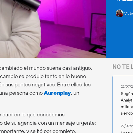
Vícto
NO TE 
 cambiado el mundo suena casi antiguo.
 cambio se produjo tanto en lo bueno
 sus puntos negativos. Entre ellos, los
22/07/2
ra una persona como
Auronplay
, un
Según 
Analyt
millon
siend
e caer en lo que conocemos
eo de su agencia con un mensaje urgente:
22/07/2
portante, y se fió por completo.
League