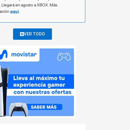
. Llegará en agosto a XBOX. Más
mación
aquí
.
VER TODO