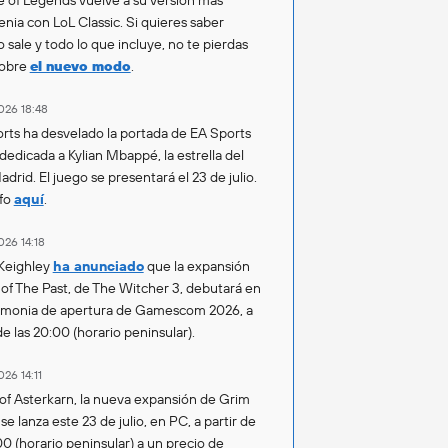
enia con LoL Classic. Si quieres saber
 sale y todo lo que incluye, no te pierdas
sobre
el nuevo modo
.
026 18:48
rts ha desvelado la portada de EA Sports
 dedicada a Kylian Mbappé, la estrella del
drid. El juego se presentará el 23 de julio.
fo
aquí
.
026 14:18
Keighley
ha anunciado
que la expansión
of The Past, de The Witcher 3, debutará en
emonia de apertura de Gamescom 2026, a
de las 20:00 (horario peninsular).
026 14:11
of Asterkarn, la nueva expansión de Grim
e lanza este 23 de julio, en PC, a partir de
00 (horario peninsular) a un precio de