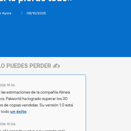
r Ayora
08/10/2025
LO PUEDES PERDER ✍️
026 19:36
las estimaciones de la compañía Alinea
ics, Palworld ha logrado superar los 30
es de copias vendidas. Su versión 1.0 está
o todo
un éxito
.
026 10:06
 of Legends vuelve a su versión más