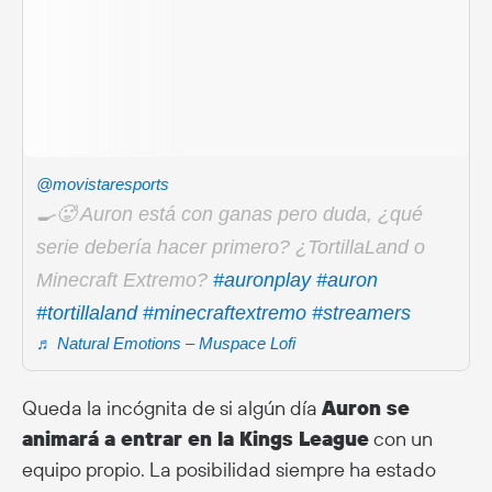
@movistaresports
🍳🥵 Auron está con ganas pero duda, ¿qué
serie debería hacer primero? ¿TortillaLand o
Minecraft Extremo?
#auronplay
#auron
#tortillaland
#minecraftextremo
#streamers
♬ Natural Emotions – Muspace Lofi
Queda la incógnita de si algún día
Auron se
animará a entrar en la Kings League
con un
equipo propio. La posibilidad siempre ha estado