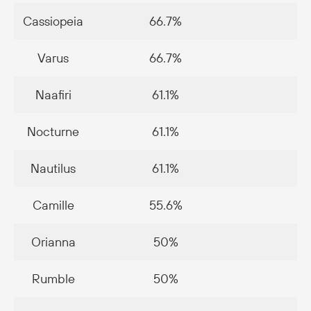
Cassiopeia
66.7%
8
Varus
66.7%
7
Naafiri
61.1%
8
Nocturne
61.1%
7
Nautilus
61.1%
7
Camille
55.6%
5
Orianna
50%
4
Rumble
50%
4