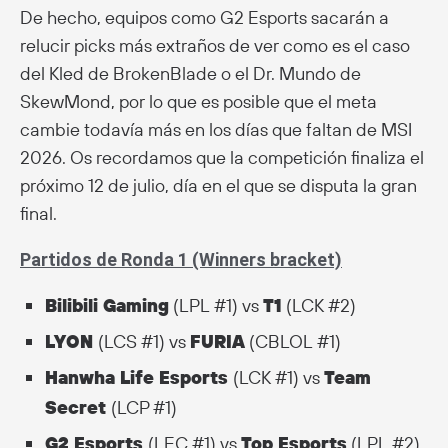
De hecho, equipos como G2 Esports sacarán a
relucir picks más extraños de ver como es el caso
del Kled de BrokenBlade o el Dr. Mundo de
SkewMond, por lo que es posible que el meta
cambie todavía más en los días que faltan de MSI
2026. Os recordamos que la competición finaliza el
próximo 12 de julio, día en el que se disputa la gran
final.
Partidos de Ronda 1 (Winners bracket)
Bilibili Gaming
(LPL #1) vs
T1
(LCK #2)
LYON
(LCS #1) vs
FURIA
(CBLOL #1)
Hanwha Life Esports
(LCK #1) vs
Team
Secret
(LCP #1)
G2 Esports
(LEC #1) vs
Top Esports
(LPL #2)