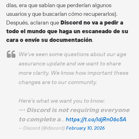
días, era que sabían que perderían algunos
usuarios y que buscarían cómo recuperarlos).
Después, aclaran que
Discord no va a pedir a
todo el mundo que haga un escaneado de su
cara o envíe su documentación
.
We’ve seen some questions about our age
assurance update and we want to share
more clarity. We know how important these
changes are to our community.
Here’s what we want you to know:
‣‣‣ 𝗗𝗶𝘀𝗰𝗼𝗿𝗱 𝗶𝘀 𝗻𝗼𝘁 𝗿𝗲𝗾𝘂𝗶𝗿𝗶𝗻𝗴 𝗲𝘃𝗲𝗿𝘆𝗼𝗻𝗲
𝘁𝗼 𝗰𝗼𝗺𝗽𝗹𝗲𝘁𝗲 𝗮…
https://t.co/IdjRn06c5A
— Discord (@discord)
February 10, 2026