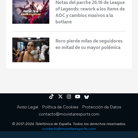
Notas del parche 26.16 de League
of Legends: rework a los ítems de
ADC y cambios masivos a la
botlane
Roro pierde miles de seguidores
en mitad de su mayor polémica
Aviso Legal
Política de Cookies
Protección de Datos
contacto@movistaresports.com
© 2017-2026 Telefónica de España. Todos los derechos reservados.
contacto@movistaresports.com