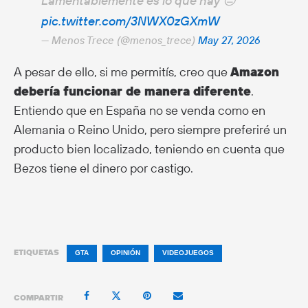
Lamentablemente es lo que hay 😔
pic.twitter.com/3NWX0zGXmW
— Menos Trece (@menos_trece)
May 27, 2026
A pesar de ello, si me permitís, creo que
Amazon
debería funcionar de manera diferente
.
Entiendo que en España no se venda como en
Alemania o Reino Unido, pero siempre preferiré un
producto bien localizado, teniendo en cuenta que
Bezos tiene el dinero por castigo.
ETIQUETAS
GTA
OPINIÓN
VIDEOJUEGOS
COMPARTIR