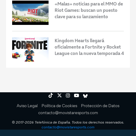
«Malas» noticias para el MMO de
Riot Games: buscan un puesto
clave para su lanzamiento
Kingdom Hearts llegará
oficialmente a Fortnite y Rocket
League con la nueva temporada 4
Aviso Legal
Política de Cookies
Protección de Datos
contacto@movistaresports.com
© 2017-2026 Telefónica de España. Todos los derechos reservados.
contacto@movistaresports.com