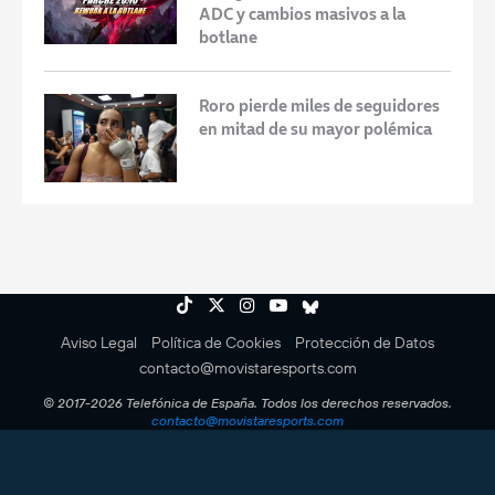
ADC y cambios masivos a la
botlane
Roro pierde miles de seguidores
en mitad de su mayor polémica
Aviso Legal
Política de Cookies
Protección de Datos
contacto@movistaresports.com
© 2017-2026 Telefónica de España. Todos los derechos reservados.
contacto@movistaresports.com