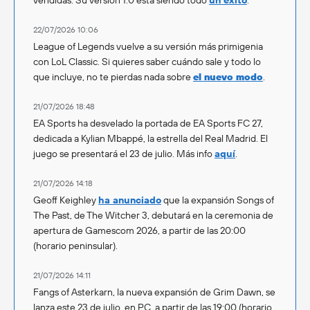
vendidas. Su versión 1.0 está siendo todo
un éxito
.
22/07/2026 10:06
League of Legends vuelve a su versión más primigenia
con LoL Classic. Si quieres saber cuándo sale y todo lo
que incluye, no te pierdas nada sobre
el nuevo modo
.
21/07/2026 18:48
EA Sports ha desvelado la portada de EA Sports FC 27,
dedicada a Kylian Mbappé, la estrella del Real Madrid. El
juego se presentará el 23 de julio. Más info
aquí
.
21/07/2026 14:18
Geoff Keighley
ha anunciado
que la expansión Songs of
The Past, de The Witcher 3, debutará en la ceremonia de
apertura de Gamescom 2026, a partir de las 20:00
(horario peninsular).
21/07/2026 14:11
Fangs of Asterkarn, la nueva expansión de Grim Dawn, se
lanza este 23 de julio, en PC, a partir de las 19:00 (horario