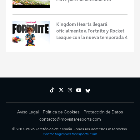
Kingdom Hearts llegará
oficialmente a Fortnite y Rocket
League con la nueva temporada 4
Aviso Legal
Política de Cookies
Protección de Datos
contacto@movistaresports.com
© 2017-2026 Telefónica de España. Todos los derechos reservados.
contacto@movistaresports.com