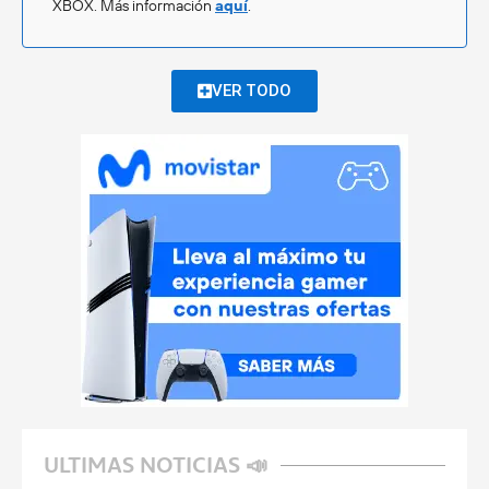
XBOX. Más información
aquí
.
VER TODO
ULTIMAS NOTICIAS 📣