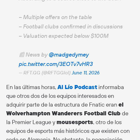
– Multiple offers on the table
– Football clubs confirmed in discussions
– Valuation expected below $100M
📰 News by
@madgedymey
pic.twitter.com/3EOTv7vHR3
— RFT.GG (@RFTGGlol)
June 11, 2026
En las últimas horas,
Al Lío Podcast
informaba
que otros dos de los equipos interesados en
adquirir parte de la estructura de Fnatic eran
el
Wolverhampton Wanderers Football Club
de
la Premier League y
mousesports
, otro de los
equipos de esports más históricos que existen con
sede en Alemania. No obstante, la negociación