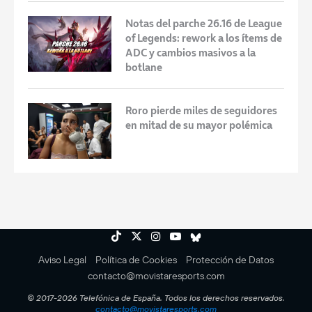
Notas del parche 26.16 de League
of Legends: rework a los ítems de
ADC y cambios masivos a la
botlane
Roro pierde miles de seguidores
en mitad de su mayor polémica
Aviso Legal
Política de Cookies
Protección de Datos
contacto@movistaresports.com
© 2017-2026 Telefónica de España. Todos los derechos reservados.
contacto@movistaresports.com