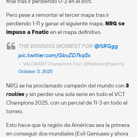
final tras ir perdiendo 0-2 en el Bo5.
Pero pese a remontar el tercer mapa tras ir
perdiendo 1-11 y ganar el siguiente mapa,
NRG se
impuso a Fnatic
en el mapa definitivo.
THE WINNING MOMENT FOR
@NRGgg
pic.twitter.com/GbvZD7kq5x
— VALORANT Champions Tour (@ValorantEsports)
October 5, 2025
NRG se ha proclamado campeón del mundo con
3
rookies
y sin perder una sola serie en todo el VCT
Champions 2025, con un parcial de 11-3 en todo el
torneo.
Esto hace que la región de Américas sea la primera
en conseguir dos mundiales (Evil Geniuses y ahora