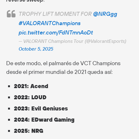
TROPHY LIFT MOMENT FOR
@NRGgg
#VALORANTChampions
pic.twitter.com/FdNTmnAoDt
— VALORANT Champions Tour (@ValorantEsports)
October 5, 2025
De este modo, el palmarés de VCT Champions
desde el primer mundial de 2021 queda así:
2021: Acend
2022: LOUD
2023: Evil Geniuses
2024: EDward Gaming
2025: NRG