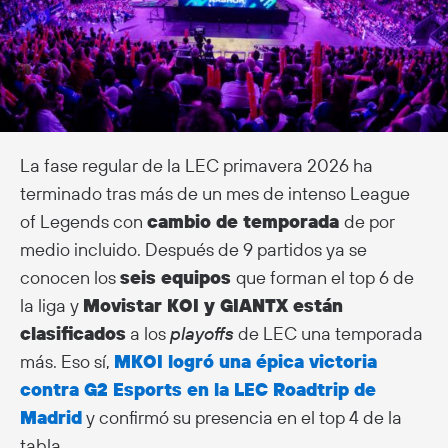
La fase regular de la LEC primavera 2026 ha
terminado tras más de un mes de intenso League
of Legends con
cambio de temporada
de por
medio incluido. Después de 9 partidos ya se
conocen los
seis equipos
que forman el top 6 de
la liga y
Movistar KOI y GIANTX están
clasificados
a los
playoffs
de LEC una temporada
más. Eso sí,
MKOI logró una épica victoria
contra G2 Esports en la LEC Roadtrip de
Madrid
y confirmó su presencia en el top 4 de la
tabla.