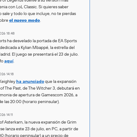
enia con LoL Classic. Si quieres saber
 sale y todo lo que incluye, no te pierdas
sobre
el nuevo modo
.
026 18:48
rts ha desvelado la portada de EA Sports
 dedicada a Kylian Mbappé, la estrella del
drid. El juego se presentará el 23 de julio.
fo
aquí
.
026 14:18
Keighley
ha anunciado
que la expansión
of The Past, de The Witcher 3, debutará en
emonia de apertura de Gamescom 2026, a
de las 20:00 (horario peninsular).
026 14:11
of Asterkarn, la nueva expansión de Grim
e lanza este 23 de julio, en PC, a partir de
00 (horario peninsular) a un precio de