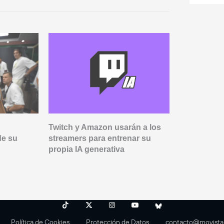
Twitch y Amazon usarán a los
Xokas aban
de su
streamers para entrenar su
SoloQChalle
propia IA generativa
partidas
Política de Cookies
Protección de Datos
contacto@movista