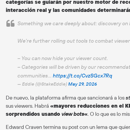
categorías se guiarán por nuestro motor de reco
interacción real y las comunidades determinará
Something we care deeply about: discovery on 
We're further rolling out tools to combat viewer 
– You can now hide your viewer count.
– Categories will be driven by our recommenda
communities…
https://t.co/CvzSGcx7Rq
— Eddie (@StakeEddie)
May 29, 2026
De nuevo, la plataforma afirma que sancionará a los
s
sus viewers. Habrá
«mayores reducciones en el KP
sorprendidos usando
view bots
«
. O lo que es lo m
Edward Craven termina su post con un lema que quier