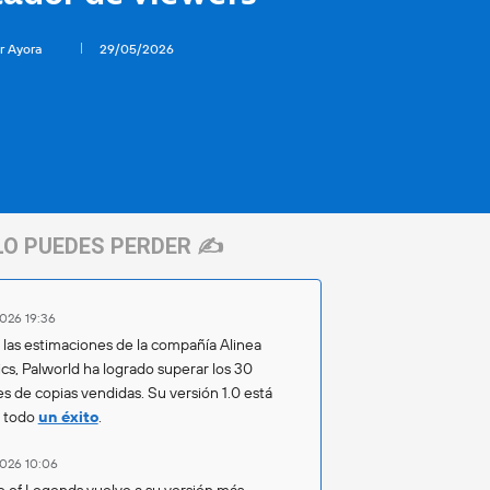
r Ayora
29/05/2026
LO PUEDES PERDER ✍️
026 19:36
las estimaciones de la compañía Alinea
ics, Palworld ha logrado superar los 30
es de copias vendidas. Su versión 1.0 está
o todo
un éxito
.
026 10:06
 of Legends vuelve a su versión más