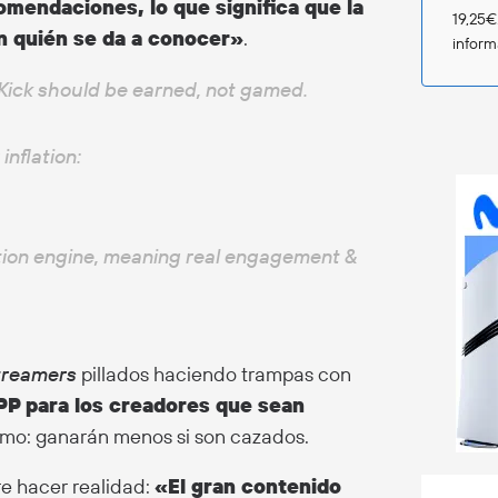
mendaciones, lo que significa que la
19,25€
n quién se da a conocer»
.
infor
Kick should be earned, not gamed.
inflation:
tion engine, meaning real engagement &
treamers
pillados haciendo trampas con
P para los creadores que sean
ismo: ganarán menos si son cazados.
e hacer realidad:
«El gran contenido