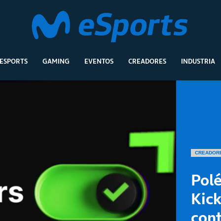
ESPORTS
GAMING
EVENTOS
CREADORES
INDUSTRIA
CREADOR
Polé
Kick
con