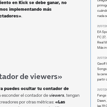
ento en Kick se debe ganar, no
primig
mos implementando más
cuándo
ectadores»
.
nada 
21/07/2
EA Spo
FC 27,
Real Ma
Más in
21/07/2
Geoff 
Songs 
ntador de viewers»
la cer
partir 
a puedes ocultar tu contador de
21/07/2
n esconder el contador de
viewers
, tengan
Fangs 
Dawn, s
readores por otras métricas:
«Las
las 19: