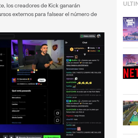
ULTI
e, los creadores de Kick ganarán
ursos externos para falsear el número de