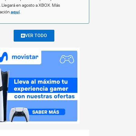
. Llegará en agosto a XBOX. Más
mación
aquí
.
VER TODO