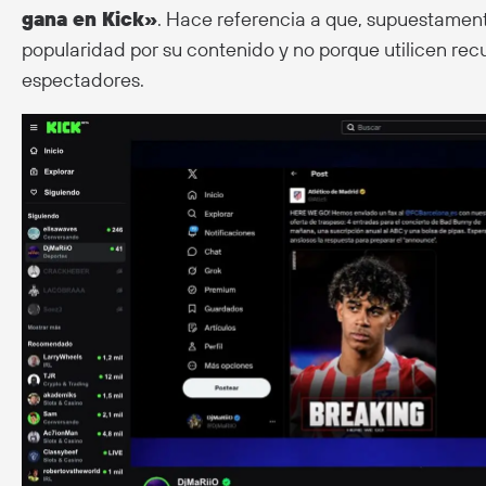
gana en Kick»
. Hace referencia a que, supuestament
popularidad por su contenido y no porque utilicen rec
espectadores.