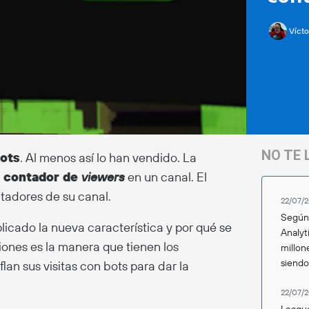
Vícto
NO TE 
bots
. Al menos así lo han vendido. La
l contador de
viewers
en un canal. El
ctadores de su canal.
22/07/2
Según 
licado la nueva característica y por qué se
Analyt
ones es la manera que tienen los
millon
siend
an sus visitas con bots para dar la
22/07/2
League