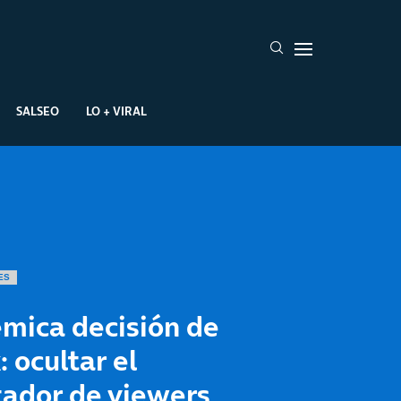
SALSEO
LO + VIRAL
ES
mica decisión de
: ocultar el
tador de viewers