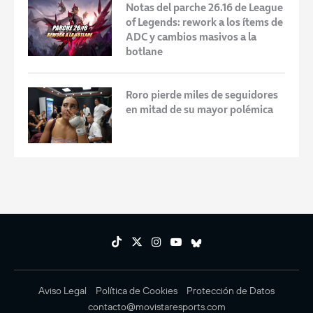
Notas del parche 26.16 de League
of Legends: rework a los ítems de
ADC y cambios masivos a la
botlane
Roro pierde miles de seguidores
en mitad de su mayor polémica
Aviso Legal
Política de Cookies
Protección de Datos
contacto@movistaresports.com