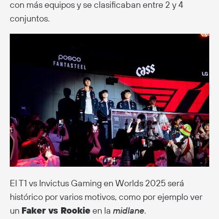
con más equipos y se clasificaban entre 2 y 4
conjuntos.
El T1 vs Invictus Gaming en Worlds 2025 será
histórico por varios motivos, como por ejemplo ver
un
Faker vs Rookie
en la
midlane
.