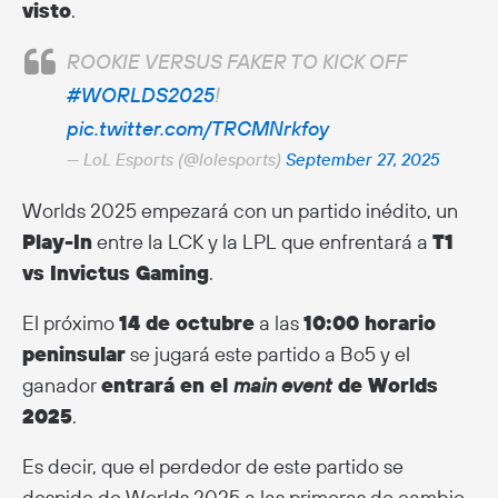
visto
.
ROOKIE VERSUS FAKER TO KICK OFF
#WORLDS2025
!
pic.twitter.com/TRCMNrkfoy
— LoL Esports (@lolesports)
September 27, 2025
Worlds 2025 empezará con un partido inédito, un
Play-In
entre la LCK y la LPL que enfrentará a
T1
vs Invictus Gaming
.
El próximo
14 de octubre
a las
10:00 horario
peninsular
se jugará este partido a Bo5 y el
ganador
entrará en el
main event
de Worlds
2025
.
Es decir, que el perdedor de este partido se
despide de Worlds 2025 a las primeras de cambio