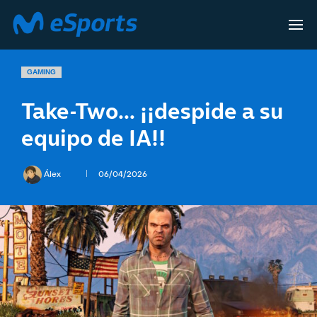
GAMING
Take-Two… ¡¡despide a su
equipo de IA!!
Álex
06/04/2026