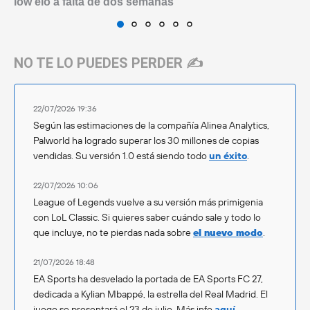
low elo a falta de dos semanas
NO TE LO PUEDES PERDER ✍️
22/07/2026 19:36
Según las estimaciones de la compañía Alinea Analytics,
Palworld ha logrado superar los 30 millones de copias
vendidas. Su versión 1.0 está siendo todo
un éxito
.
22/07/2026 10:06
League of Legends vuelve a su versión más primigenia
con LoL Classic. Si quieres saber cuándo sale y todo lo
que incluye, no te pierdas nada sobre
el nuevo modo
.
21/07/2026 18:48
EA Sports ha desvelado la portada de EA Sports FC 27,
dedicada a Kylian Mbappé, la estrella del Real Madrid. El
juego se presentará el 23 de julio. Más info
aquí
.