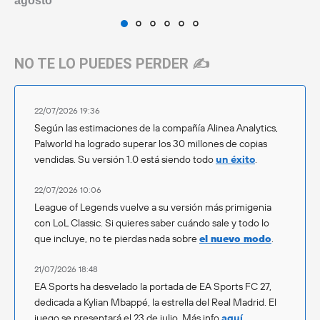
agosto
NO TE LO PUEDES PERDER ✍️
22/07/2026 19:36
Según las estimaciones de la compañía Alinea Analytics,
Palworld ha logrado superar los 30 millones de copias
vendidas. Su versión 1.0 está siendo todo
un éxito
.
22/07/2026 10:06
League of Legends vuelve a su versión más primigenia
con LoL Classic. Si quieres saber cuándo sale y todo lo
que incluye, no te pierdas nada sobre
el nuevo modo
.
21/07/2026 18:48
EA Sports ha desvelado la portada de EA Sports FC 27,
dedicada a Kylian Mbappé, la estrella del Real Madrid. El
juego se presentará el 23 de julio. Más info
aquí
.