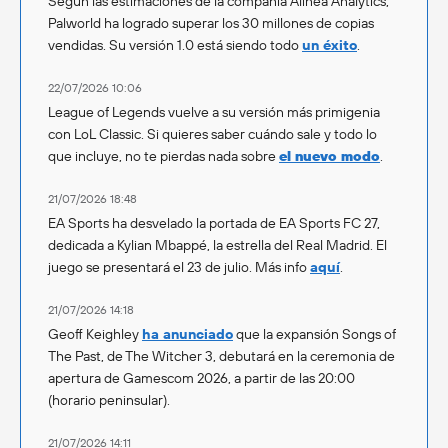
Según las estimaciones de la compañía Alinea Analytics,
Palworld ha logrado superar los 30 millones de copias
vendidas. Su versión 1.0 está siendo todo
un éxito
.
22/07/2026 10:06
League of Legends vuelve a su versión más primigenia
con LoL Classic. Si quieres saber cuándo sale y todo lo
que incluye, no te pierdas nada sobre
el nuevo modo
.
21/07/2026 18:48
EA Sports ha desvelado la portada de EA Sports FC 27,
dedicada a Kylian Mbappé, la estrella del Real Madrid. El
juego se presentará el 23 de julio. Más info
aquí
.
21/07/2026 14:18
Geoff Keighley
ha anunciado
que la expansión Songs of
The Past, de The Witcher 3, debutará en la ceremonia de
apertura de Gamescom 2026, a partir de las 20:00
(horario peninsular).
21/07/2026 14:11