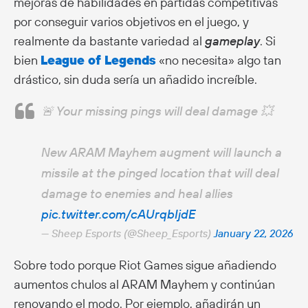
mejoras de habilidades en partidas competitivas
por conseguir varios objetivos en el juego, y
realmente da bastante variedad al
gameplay
. Si
bien
League of Legends
«no necesita» algo tan
drástico, sin duda sería un añadido increíble.
🚨 Your missing pings will deal damage 💥
New ARAM Mayhem augment will launch a
missile at the pinged location that will deal
damage to enemies and heal allies
pic.twitter.com/cAUrqbIjdE
— Sheep Esports (@Sheep_Esports)
January 22, 2026
Sobre todo porque Riot Games sigue añadiendo
aumentos chulos al ARAM Mayhem y continúan
renovando el modo. Por ejemplo, añadirán un