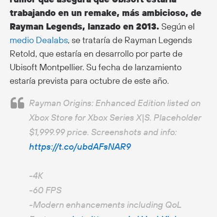
trabajando en un remake, más ambicioso, de
Rayman Legends, lanzado en 2013.
Según el
medio Dealabs
, se trataría de Rayman Legends
Retold, que estaría en desarrollo por parte de
Ubisoft Montpellier. Su fecha de lanzamiento
estaría prevista para octubre de este año.
Rayman Origins: Enhanced Edition listed on
Xbox Store for Xbox Series X|S. Placeholder
$1,999.99 price. Screenshots and info:
https://t.co/ubdAFsNAR9
-4K
-60 FPS
-Modern enhancements including QoL