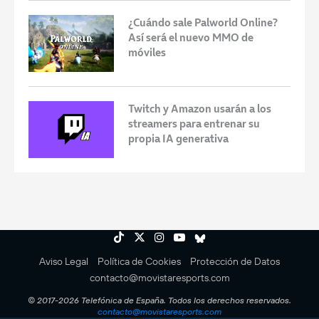
¿Cuándo sale Palworld Online?
Así será el nuevo MMO de
móviles
Twitch y Amazon usarán a los
streamers para entrenar su
propia IA generativa
Aviso Legal
Política de Cookies
Protección de Datos
contacto@movistaresports.com
© 2017-2026 Telefónica de España. Todos los derechos reservados.
contacto@movistaresports.com