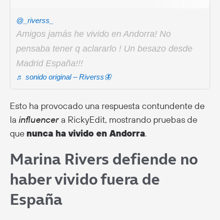
@_riverss_
Amigos jamás he vivido en Andorra! No
pensaba tener q aclararlo ! Un besazo desde
Madrid España!!!
♬ sonido original – Riverss🦋
Esto ha provocado una respuesta contundente de
la
influencer
a RickyEdit, mostrando pruebas de
que
nunca ha vivido en Andorra
.
Marina Rivers defiende no
haber vivido fuera de
España