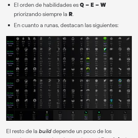
El orden de habilidades es
Q – E – W
priorizando siempre la
R
.
En cuanto a runas, destacan las siguientes:
El resto de la
build
depende un poco de los