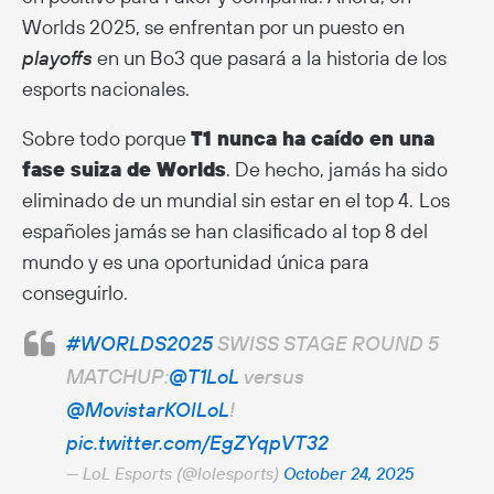
Worlds 2025, se enfrentan por un puesto en
playoffs
en un Bo3 que pasará a la historia de los
esports nacionales.
Sobre todo porque
T1 nunca ha caído en una
fase suiza de Worlds
. De hecho, jamás ha sido
eliminado de un mundial sin estar en el top 4.
Los
españoles jamás se han clasificado al top 8 del
mundo y es una oportunidad única para
conseguirlo.
#WORLDS2025
SWISS STAGE ROUND 5
MATCHUP:
@T1LoL
versus
@MovistarKOILoL
!
pic.twitter.com/EgZYqpVT32
— LoL Esports (@lolesports)
October 24, 2025