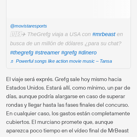
@movistaresports
🇺🇸✈️ TheGrefg viaja a USA con
#mrbeast
en
busca de un millón de dólares ¿para su chat?
#thegrefg
#streamer
#grefg
#dinero
♬ Powerful songs like action movie music – Tansa
El viaje será exprés. Grefg sale hoy mismo hacia
Estados Unidos. Estará allí, como mínimo, un par de
días, aunque podría alargarse en caso de superar
rondas y llegar hasta las fases finales del concurso.
En cualquier caso, los gastos están completamente
cubiertos. El murciano promete que, aunque
aparezca poco tiempo en el vídeo final de MrBeast