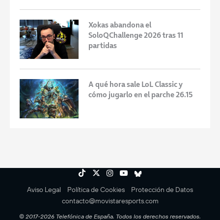
Xokas abandona el
SoloQChallenge 2026 tras 11
partidas
A qué hora sale LoL Classic y
cómo jugarlo en el parche 26.15
Aviso Legal
Política de Cookies
Protección de Datos
contacto@movistaresports.com
© 2017-2026 Telefónica de España. Todos los derechos reservados.