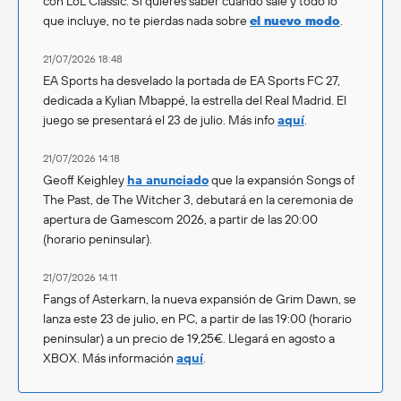
con LoL Classic. Si quieres saber cuándo sale y todo lo
que incluye, no te pierdas nada sobre
el nuevo modo
.
21/07/2026 18:48
EA Sports ha desvelado la portada de EA Sports FC 27,
dedicada a Kylian Mbappé, la estrella del Real Madrid. El
juego se presentará el 23 de julio. Más info
aquí
.
21/07/2026 14:18
Geoff Keighley
ha anunciado
que la expansión Songs of
The Past, de The Witcher 3, debutará en la ceremonia de
apertura de Gamescom 2026, a partir de las 20:00
(horario peninsular).
21/07/2026 14:11
Fangs of Asterkarn, la nueva expansión de Grim Dawn, se
lanza este 23 de julio, en PC, a partir de las 19:00 (horario
peninsular) a un precio de 19,25€. Llegará en agosto a
XBOX. Más información
aquí
.