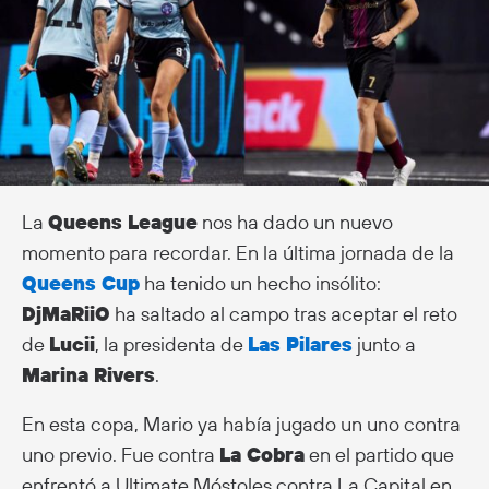
La
Queens League
nos ha dado un nuevo
momento para recordar. En la última jornada de la
Queens Cup
ha tenido un hecho insólito:
DjMaRiiO
ha saltado al campo tras aceptar el reto
de
Lucii
, la presidenta de
Las Pilares
junto a
Marina Rivers
.
En esta copa, Mario ya había jugado un uno contra
uno previo. Fue contra
La Cobra
en el partido que
enfrentó a Ultimate Móstoles contra La Capital en