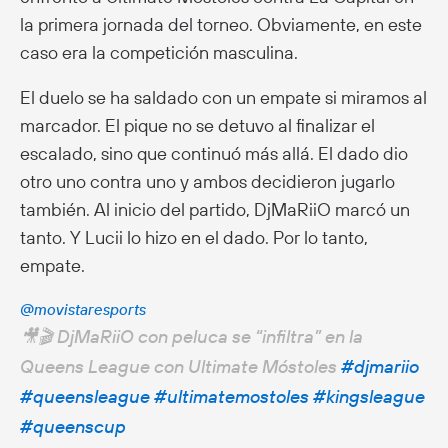
la primera jornada del torneo. Obviamente, en este
caso era la competición masculina.
El duelo se ha saldado con un empate si miramos al
marcador. El pique no se detuvo al finalizar el
escalado, sino que continuó más allá. El dado dio
otro uno contra uno y ambos decidieron jugarlo
también. Al inicio del partido, DjMaRiiO marcó un
tanto. Y Lucii lo hizo en el dado. Por lo tanto,
empate.
@movistaresports
🎥🎬 DjMaRiiO con peluca se “infiltra” en la
Queens League con Ultimate Móstoles
#djmariio
#queensleague
#ultimatemostoles
#kingsleague
#queenscup