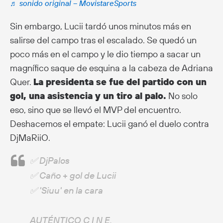
♬ sonido original – MovistareSports
Sin embargo, Lucii tardó unos minutos más en
salirse del campo tras el escalado. Se quedó un
poco más en el campo y le dio tiempo a sacar un
magnífico saque de esquina a la cabeza de Adriana
Quer.
La presidenta se fue del partido con un
gol, una asistencia y un tiro al palo.
No solo
eso, sino que se llevó el MVP del encuentro.
Deshacemos el empate: Lucii ganó el duelo contra
DjMaRiiO.
✅ DjPalos
✅ Caño + gol de Lucii
✅ 'Siuu' en la cara
AUTÉNTICO C I N E.