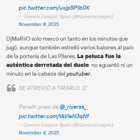
pic.twitter.com/uxjpSPIb0K
— Queens League Spain (@QueensLeague)
November 8, 2025
DjMaRiiO solo marcó un tanto en los minutos que
jugó, aunque también estrelló varios balones al palo
de la portería de Las Pilares.
La peluca fue la
auténtica derrotada del duelo
: no aguantó ni un
minuto en la cabeza del
youtuber
.
SE ATREVIÓ A TIRARLO 👏
Penalti presi de
@_riverss_
pic.twitter.com/lAVleN3qNf
— Queens League Spain (@QueensLeague)
November 8, 2025