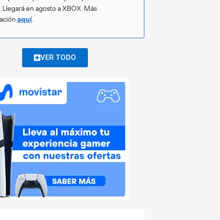
. Llegará en agosto a XBOX. Más
mación
aquí
.
VER TODO