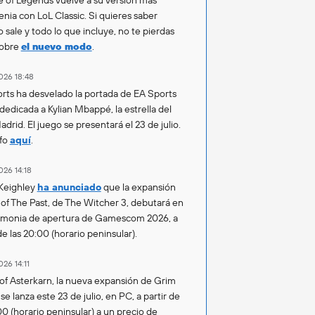
enia con LoL Classic. Si quieres saber
 sale y todo lo que incluye, no te pierdas
sobre
el nuevo modo
.
026 18:48
rts ha desvelado la portada de EA Sports
 dedicada a Kylian Mbappé, la estrella del
drid. El juego se presentará el 23 de julio.
fo
aquí
.
026 14:18
Keighley
ha anunciado
que la expansión
of The Past, de The Witcher 3, debutará en
emonia de apertura de Gamescom 2026, a
de las 20:00 (horario peninsular).
026 14:11
of Asterkarn, la nueva expansión de Grim
e lanza este 23 de julio, en PC, a partir de
00 (horario peninsular) a un precio de