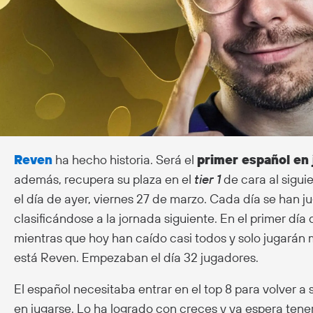
Reven
ha hecho historia. Será el
primer español en 
además, recupera su plaza en el
tier 1
de cara al sigui
el día de ayer, viernes 27 de marzo. Cada día se han j
clasificándose a la jornada siguiente. En el primer dí
mientras que hoy han caído casi todos y solo jugarán 
está Reven. Empezaban el día 32 jugadores.
El español necesitaba entrar en el top 8 para volver a se
en jugarse. Lo ha logrado con creces y ya espera tener 