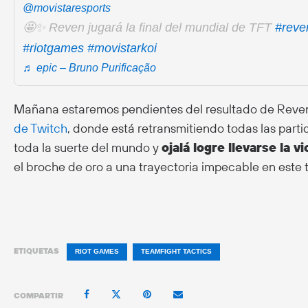
@movistaresports
🤩✨ Reven jugará la final del mundial de TFT
#reve
#riotgames
#movistarkoi
♬ epic – Bruno Purificação
Mañana estaremos pendientes del resultado de Reven. 
de Twitch
, donde está retransmitiendo todas las part
toda la suerte del mundo y
ojalá logre llevarse la v
el broche de oro a una trayectoria impecable en este 
ETIQUETAS
RIOT GAMES
TEAMFIGHT TACTICS
COMPARTIR