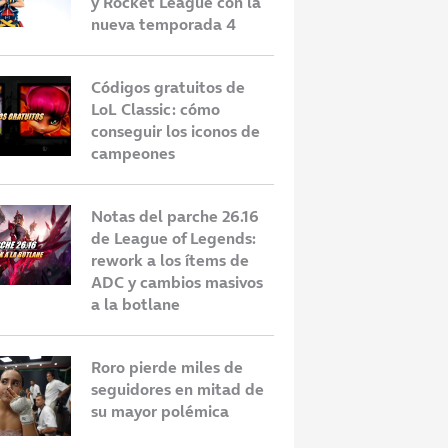
y Rocket League con la
nueva temporada 4
Códigos gratuitos de
LoL Classic: cómo
conseguir los iconos de
campeones
Notas del parche 26.16
de League of Legends:
rework a los ítems de
ormación del nuevo
Mortdog anuncia que deja Riot
D
ADC y cambios masivos
FT: clases, orígenes,
Games y Teamfight Tactics tras
m
a la botlane
 y mecánicas
casi 10 años en la empresa
S
Roro pierde miles de
seguidores en mitad de
su mayor polémica