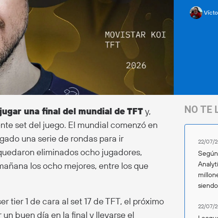
Vícto
NO TE 
jugar una final del mundial de TFT
y,
ente set del juego. El mundial comenzó en
ugado una serie de rondas para ir
22/07/2
a quedaron eliminados ocho jugadores,
Según 
Analyt
mañana los ocho mejores, entre los que
millon
siend
r tier 1 de cara al set 17 de TFT, el próximo
22/07/2
un buen día en la final y llevarse el
League