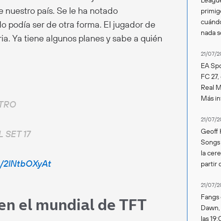
e nuestro país. Se le ha notado
primig
cuándo
o podía ser de otra forma. El jugador de
nada 
oria. Ya tiene algunos planes y sabe a quién
21/07/2
EA Spo
FC 27,
Real Ma
Más in
NTRO
21/07/2
Geoff 
 SET 17
Songs 
la cer
m/2lNtbOXyAt
partir 
21/07/2
Fangs 
 en el mundial de TFT
Dawn, s
las 19: