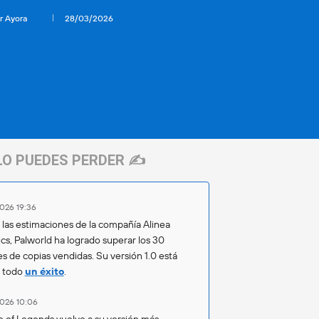
r Ayora
28/03/2026
LO PUEDES PERDER ✍️
026 19:36
las estimaciones de la compañía Alinea
ics, Palworld ha logrado superar los 30
es de copias vendidas. Su versión 1.0 está
o todo
un éxito
.
026 10:06
 of Legends vuelve a su versión más