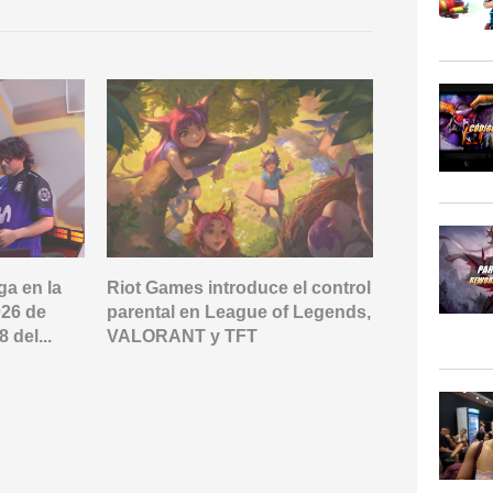
ga en la
Riot Games introduce el control
Toda la inf
026 de
parental en League of Legends,
Set 18 de T
 del...
VALORANT y TFT
campeones