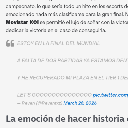
campeonato, lo que sería todo un hito en los esports d
emocionado nada más clasificarse para la gran final. N
Movistar KOI
se permitió el lujo de soñar con la vict
dedicar la victoria en el caso de conseguirla.
ESTOY EN LA FINAL DEL MUNDIAL
A FALTA DE DOS PARTIDAS YA ESTAMOS DE
Y HE RECUPERADO MI PLAZA EN EL TIER 1 DEL
LET'S GOOOOOOOOOOOOOO
pic.twitter.co
— Reven (@Reventxz)
March 28, 2026
La emoción de hacer historia